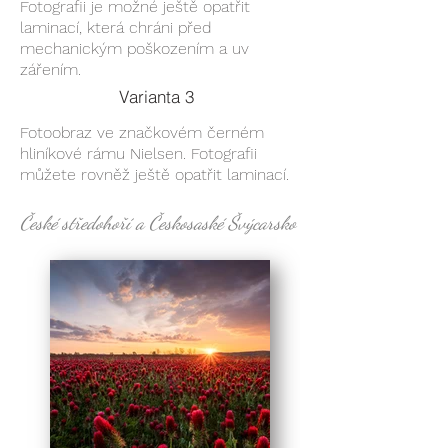
Fotografii je možné ještě opatřit
laminací, která chráni před
mechanickým poškozením a uv
zářením.
Varianta 3
Fotoobraz ve značkovém černém
hliníkové rámu Nielsen. Fotografii
můžete rovněž ještě opatřit laminací.
České středohoří a Českosaské Švýcarsko